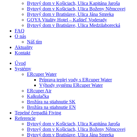
Bytový dom v Košiciach, Ulica Kapitána Jaroša
Bytový dom v Košiciach, Ulica Boženy Němcovej
Bytový dom v Bratislave, Ulica Jána Smreka
GOYA Vitality Hotel – Kaštieľ Voderady
Bytový dom v Bratislave, Ulica Medzilaborecká
FAQ
O nás
Náš tím
Aktuality
Kontakt
Úvod
Systémy
ERcuper Water
Príprava teplej vody s ERcuper Water
Výhody systému ERcuper Water
ERcuper Air
Kalkulačka
Brožúra na stiahnutie SK
Brožúra na stiahnutie EN
Tepelné čerpadlá Fiving
Referencie
Bytový dom v Košiciach, Ulica Kapitána Jaroša
Bytový dom v Košiciach, Ulica Boženy Němcovej
Bytový dom v Bratislave, Ulica Jána Smreka