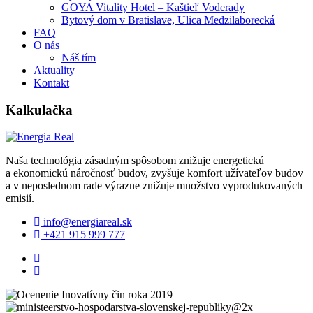
GOYA Vitality Hotel – Kaštieľ Voderady
Bytový dom v Bratislave, Ulica Medzilaborecká
FAQ
O nás
Náš tím
Aktuality
Kontakt
Kalkulačka
Naša technológia zásadným spôsobom znižuje energetickú
a ekonomickú náročnosť budov, zvyšuje komfort užívateľov budov
a v neposlednom rade výrazne znižuje množstvo vyprodukovaných
emisií.
info@energiareal.sk
+421 915 999 777