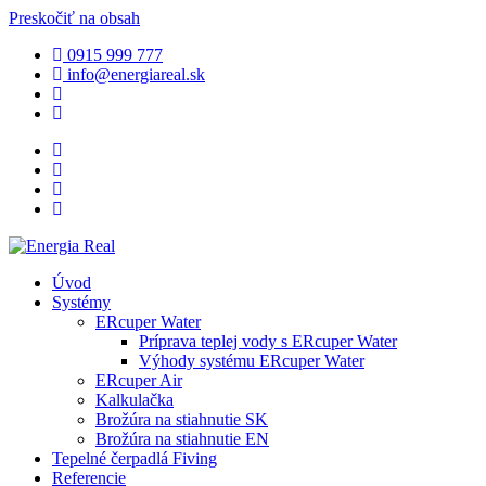
Preskočiť na obsah
0915 999 777
info@energiareal.sk
Úvod
Systémy
ERcuper Water
Príprava teplej vody s ERcuper Water
Výhody systému ERcuper Water
ERcuper Air
Kalkulačka
Brožúra na stiahnutie SK
Brožúra na stiahnutie EN
Tepelné čerpadlá Fiving
Referencie