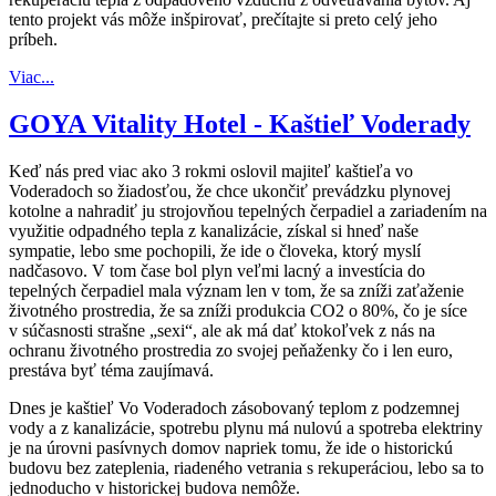
tento projekt vás môže inšpirovať, prečítajte si preto celý jeho
príbeh.
Viac...
GOYA Vitality Hotel - Kaštieľ Voderady
Keď nás pred viac ako 3 rokmi oslovil majiteľ kaštieľa vo
Voderadoch so žiadosťou, že chce ukončiť prevádzku plynovej
kotolne a nahradiť ju strojovňou tepelných čerpadiel a zariadením na
využitie odpadného tepla z kanalizácie, získal si hneď naše
sympatie, lebo sme pochopili, že ide o človeka, ktorý myslí
nadčasovo. V tom čase bol plyn veľmi lacný a investícia do
tepelných čerpadiel mala význam len v tom, že sa zníži zaťaženie
životného prostredia, že sa zníži produkcia CO2 o 80%, čo je síce
v súčasnosti strašne „sexi“, ale ak má dať ktokoľvek z nás na
ochranu životného prostredia zo svojej peňaženky čo i len euro,
prestáva byť téma zaujímavá.
Dnes je kaštieľ Vo Voderadoch zásobovaný teplom z podzemnej
vody a z kanalizácie, spotrebu plynu má nulovú a spotreba elektriny
je na úrovni pasívnych domov napriek tomu, že ide o historickú
budovu bez zateplenia, riadeného vetrania s rekuperáciou, lebo sa to
jednoducho v historickej budova nemôže.