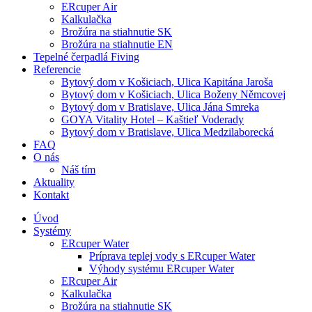
ERcuper Air
Kalkulačka
Brožúra na stiahnutie SK
Brožúra na stiahnutie EN
Tepelné čerpadlá Fiving
Referencie
Bytový dom v Košiciach, Ulica Kapitána Jaroša
Bytový dom v Košiciach, Ulica Boženy Němcovej
Bytový dom v Bratislave, Ulica Jána Smreka
GOYA Vitality Hotel – Kaštieľ Voderady
Bytový dom v Bratislave, Ulica Medzilaborecká
FAQ
O nás
Náš tím
Aktuality
Kontakt
Úvod
Systémy
ERcuper Water
Príprava teplej vody s ERcuper Water
Výhody systému ERcuper Water
ERcuper Air
Kalkulačka
Brožúra na stiahnutie SK