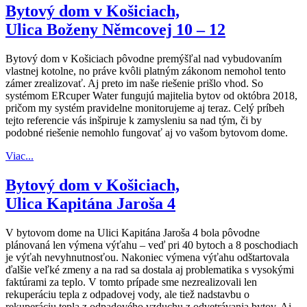
Bytový dom v Košiciach,
Ulica Boženy Němcovej 10 – 12
Bytový dom v Košiciach pôvodne premýšľal nad vybudovaním
vlastnej kotolne, no práve kvôli platným zákonom nemohol tento
zámer zrealizovať. Aj preto im naše riešenie prišlo vhod. So
systémom ERcuper Water fungujú majitelia bytov od októbra 2018,
pričom my systém pravidelne monitorujeme aj teraz. Celý príbeh
tejto referencie vás inšpiruje k zamysleniu sa nad tým, či by
podobné riešenie nemohlo fungovať aj vo vašom bytovom dome.
Viac...
Bytový dom v Košiciach,
Ulica Kapitána Jaroša 4
V bytovom dome na Ulici Kapitána Jaroša 4 bola pôvodne
plánovaná len výmena výťahu – veď pri 40 bytoch a 8 poschodiach
je výťah nevyhnutnosťou. Nakoniec výmena výťahu odštartovala
ďalšie veľké zmeny a na rad sa dostala aj problematika s vysokými
faktúrami za teplo. V tomto prípade sme nezrealizovali len
rekuperáciu tepla z odpadovej vody, ale tiež nadstavbu o
rekuperáciu tepla z odpadového vzduchu z odvetrávania bytov. Aj