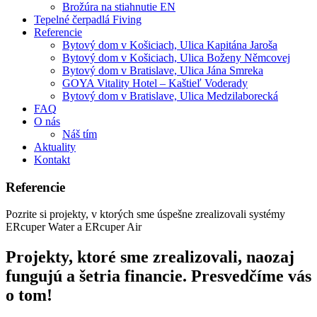
Brožúra na stiahnutie EN
Tepelné čerpadlá Fiving
Referencie
Bytový dom v Košiciach, Ulica Kapitána Jaroša
Bytový dom v Košiciach, Ulica Boženy Němcovej
Bytový dom v Bratislave, Ulica Jána Smreka
GOYA Vitality Hotel – Kaštieľ Voderady
Bytový dom v Bratislave, Ulica Medzilaborecká
FAQ
O nás
Náš tím
Aktuality
Kontakt
Referencie
Pozrite si projekty, v ktorých sme úspešne zrealizovali systémy
ERcuper Water a ERcuper Air
Projekty, ktoré sme zrealizovali, naozaj
fungujú a šetria financie. Presvedčíme vás
o tom!