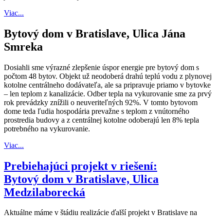
Viac...
Bytový dom v Bratislave, Ulica Jána
Smreka
Dosiahli sme výrazné zlepšenie úspor energie pre bytový dom s
počtom 48 bytov. Objekt už neodoberá drahú teplú vodu z plynovej
kotolne centrálneho dodávateľa, ale sa pripravuje priamo v bytovke
– len teplom z kanalizácie. Odber tepla na vykurovanie sme za prvý
rok prevádzky znížili o neuveriteľných 92%. V tomto bytovom
dome teda ľudia hospodária prevažne s teplom z vnútorného
prostredia budovy a z centrálnej kotolne odoberajú len 8% tepla
potrebného na vykurovanie.
Viac...
Prebiehajúci projekt v riešení:
Bytový dom v Bratislave, Ulica
Medzilaborecká
Aktuálne máme v štádiu realizácie ďalší projekt v Bratislave na