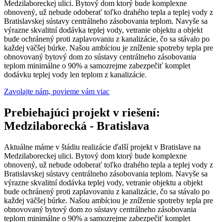
Medzilaboreckej ulici. Bytový dom ktorý bude komplexne
obnovený, už nebude odoberať toľko drahého tepla a teplej vody z
Bratislavskej sústavy centrálneho zásobovania teplom. Navyše sa
výrazne skvalitní dodávka teplej vody, vetranie objektu a objekt
bude ochránený proti zaplavovaniu z kanalizácie, čo sa stávalo po
každej väčšej búrke. Našou ambíciou je zníženie spotreby tepla pre
obnovovaný bytový dom zo sústavy centrálneho zásobovania
teplom minimálne o 90% a samozrejme zabezpečiť komplet
dodávku teplej vody len teplom z kanalizácie.
Zavolajte nám, povieme vám viac
Prebiehajúci projekt v riešení:
Medzilaborecká - Bratislava
Aktuálne máme v štádiu realizácie ďalší projekt v Bratislave na
Medzilaboreckej ulici. Bytový dom ktorý bude komplexne
obnovený, už nebude odoberať toľko drahého tepla a teplej vody z
Bratislavskej sústavy centrálneho zásobovania teplom. Navyše sa
výrazne skvalitní dodávka teplej vody, vetranie objektu a objekt
bude ochránený proti zaplavovaniu z kanalizácie, čo sa stávalo po
každej väčšej búrke. Našou ambíciou je zníženie spotreby tepla pre
obnovovaný bytový dom zo sústavy centrálneho zásobovania
teplom minimálne o 90% a samozrejme zabezpečiť komplet