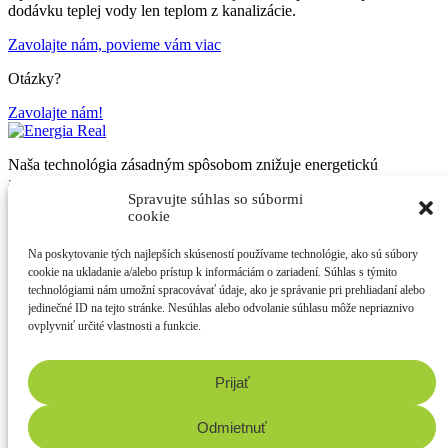
dodávku teplej vody len teplom z kanalizácie.
Zavolajte nám, povieme vám viac
Otázky?
Zavolajte nám!
Naša technológia zásadným spôsobom znižuje energetickú
a ekonomickú náročnosť budov, zvyšuje komfort užívateľov budov
Spravujte súhlas so súbormi
a v neposlednom rade výrazne znižuje množstvo vyprodukovaných
cookie
emisií.
info@energiareal.sk
Na poskytovanie tých najlepších skúseností používame technológie, ako sú súbory
+421 915 999 777
cookie na ukladanie a/alebo prístup k informáciám o zariadení. Súhlas s týmito
technológiami nám umožní spracovávať údaje, ako je správanie pri prehliadaní alebo
jedinečné ID na tejto stránke. Nesúhlas alebo odvolanie súhlasu môže nepriaznivo
ovplyvniť určité vlastnosti a funkcie.
Prijať
Zásady ochrany osobných údajov
Zásady používania súborov cookie (EÚ)
Odmietnuť